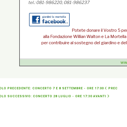
tel.: 081-986220, 081-986237
Potete donare il Vostro 5 per
alla Fondazione Willian Walton e La Mortel
per contribuire al sostegno del giardino e delle
www
{unsubscribe}Se non sei più interessato
» cancellati 
OLO PRECEDENTE: CONCERTO 7 E 8 SETTEMBRE - ORE 17:00
PREC
OLO SUCCESSIVO: CONCERTO 28 LUGLIO - ORE 17:30
AVANTI