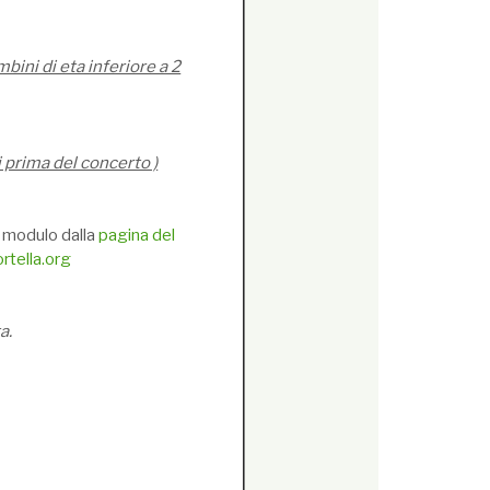
mbini di eta inferiore a 2
i prima del concerto )
e modulo dalla
pagina del
tella.org
a.