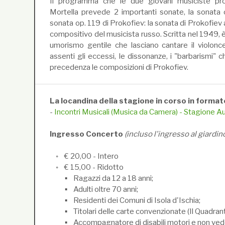
Il programma che le due giovani musiciste pro
Mortella prevede 2 importanti sonate, la sonata
sonata op. 119 di Prokofiev: la sonata di Prokofiev 
compositivo del musicista russo. Scritta nel 1949, è
umorismo gentile che lasciano cantare il violon
assenti gli eccessi, le dissonanze, i "barbarismi" 
precedenza le composizioni di Prokofiev.
La locandina della stagione in corso in forma
-
Incontri Musicali (Musica da Camera) - Stagione 
Ingresso Concerto
(incluso l'ingresso al giardin
◦ € 20,00 - Intero
◦ € 15,00 - Ridotto
▪ Ragazzi da 12 a 18 anni;
▪ Adulti oltre 70 anni;
▪ Residenti dei Comuni di Isola d'Ischia;
▪ Titolari delle carte convenzionate (Il Quadrant
▪ Accompagnatore di disabili motori e non vede