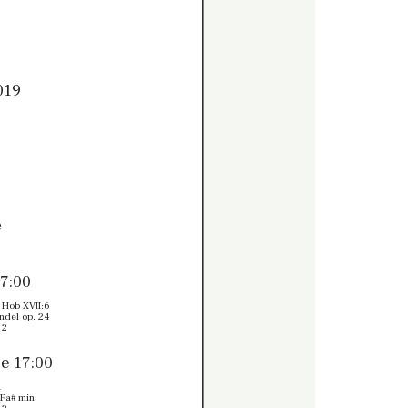
t
019
e
17:00
n Hob XVII:6
ndel op. 24
 2
e 17:00
1
 Fa# min