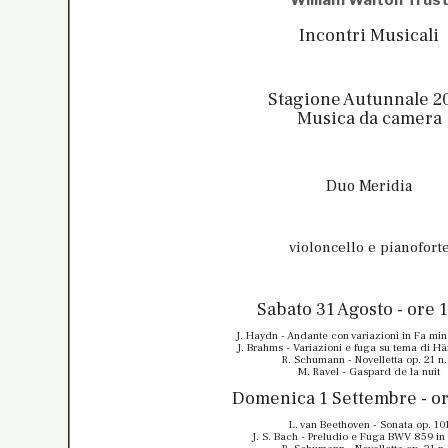
William Walton Trus
Incontri Musicali
Stagione Autunnale 2
Musica da camera
Duo Meridia
violoncello e pianofort
Sabato 31 Agosto - ore 
J. Haydn - Andante con variazioni in Fa mi
J. Brahms - Variazioni e fuga su tema di Hä
R. Schumann - Novelletta op. 21 n.
M. Ravel - Gaspard de la nuit
Domenica 1 Settembre - or
L. van Beethoven - Sonata op. 10
J. S. Bach - Preludio e Fuga BWV 859 in