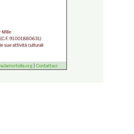
 Mille
la (C.F. 91001880631)
 sue attività culturali
.lamortella.org
|
Contattaci
dalla newsletter
{/unsubscribe}