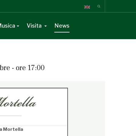
usica
Visita
News
bre - ore 17:00
tamente,
» guarda la versione online.
{/readonline}
a Mortella