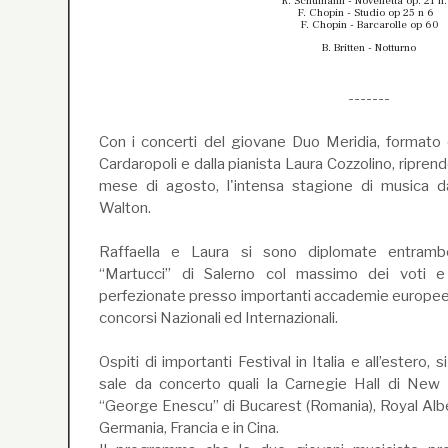
R. Schumann - Novelletta op. 21 n.
F. Chopin - Studio op 25 n 6
F. Chopin - Barcarolle op 60
B. Britten - Notturno
-------
Con i concerti del giovane Duo Meridia, formato da
Cardaropoli e dalla pianista Laura Cozzolino, ripren
mese di agosto, l'intensa stagione di musica 
Walton.
Raffaella e Laura si sono diplomate entramb
“Martucci” di Salerno col massimo dei voti e
perfezionate presso importanti accademie europee e
concorsi Nazionali ed Internazionali.
Ospiti di importanti Festival in Italia e all’estero, 
sale da concerto quali la Carnegie Hall di New Y
“George Enescu” di Bucarest (Romania), Royal Alber
Germania, Francia e in Cina.