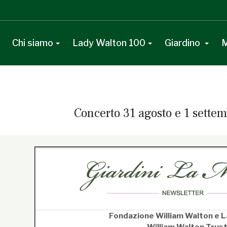
Chi siamo
Lady Walton 100
Giardino
M
Concerto 31 agosto e 1 settem
line}Questa e-mail contiene elementi grafici, se non li vedi corret
Fondazione William Walton e L