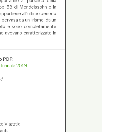
porranno al pubblico della
 op 58 di Mendelssohn e la
appartiene all'ultimo periodo
 pervasa da un lirismo, da un
cello e sono completamente
che avevano caratterizzato in
to PDF
:
Autunnale 2019
o)
e Viaggi);
nti.