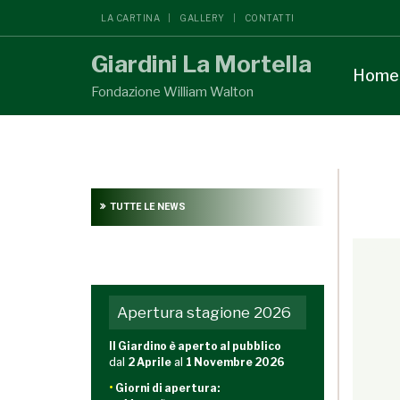
LA CARTINA
GALLERY
CONTATTI
Giardini La Mortella
Home
Fondazione William Walton
TUTTE LE NEWS
{readon
Apertura stagione 2026
Il Giardino è aperto al pubblico
dal
2 Aprile
al
1 Novembre 2026
•
Giorni di apertura: