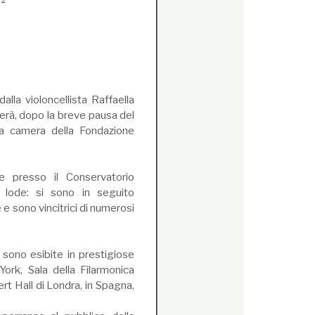
 2
lla violoncellista Raffaella
derà, dopo la breve pausa del
da camera della Fondazione
e presso il Conservatorio
 lode: si sono in seguito
 sono vincitrici di numerosi
si sono esibite in prestigiose
ork, Sala della Filarmonica
t Hall di Londra, in Spagna,