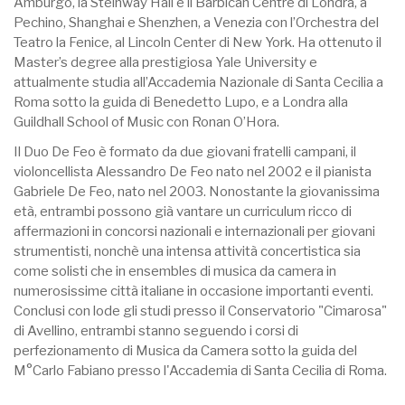
Amburgo, la Steinway Hall e il Barbican Centre di Londra, a
Pechino, Shanghai e Shenzhen, a Venezia con l’Orchestra del
Teatro la Fenice, al Lincoln Center di New York. Ha ottenuto il
Master’s degree alla prestigiosa Yale University e
attualmente studia all’Accademia Nazionale di Santa Cecilia a
Roma sotto la guida di Benedetto Lupo, e a Londra alla
Guildhall School of Music con Ronan O’Hora.
Il Duo De Feo è formato da due giovani fratelli campani, il
violoncellista Alessandro De Feo nato nel 2002 e il pianista
Gabriele De Feo, nato nel 2003. Nonostante la giovanissima
età, entrambi possono già vantare un curriculum ricco di
affermazioni in concorsi nazionali e internazionali per giovani
strumentisti, nonchè una intensa attività concertistica sia
come solisti che in ensembles di musica da camera in
numerosissime città italiane in occasione importanti eventi.
Conclusi con lode gli studi presso il Conservatorio "Cimarosa"
di Avellino, entrambi stanno seguendo i corsi di
perfezionamento di Musica da Camera sotto la guida del
M°Carlo Fabiano presso l'Accademia di Santa Cecilia di Roma.