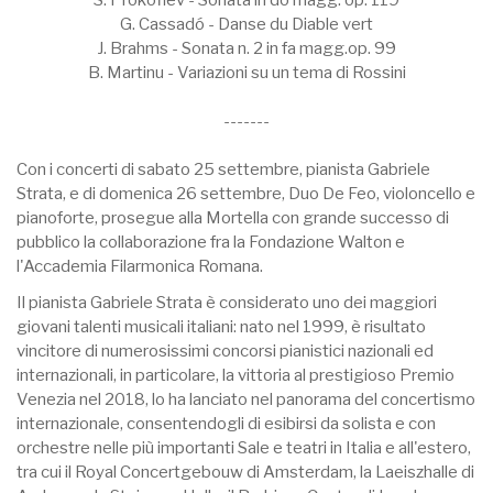
G. Cassadó - Danse du Diable vert
J. Brahms - Sonata n. 2 in fa magg.op. 99
B. Martinu - Variazioni su un tema di Rossini
-------
Con i concerti di sabato 25 settembre, pianista Gabriele
Strata, e di domenica 26 settembre, Duo De Feo, violoncello e
pianoforte, prosegue alla Mortella con grande successo di
pubblico la collaborazione fra la Fondazione Walton e
l'Accademia Filarmonica Romana.
Il pianista Gabriele Strata è considerato uno dei maggiori
giovani talenti musicali italiani: nato nel 1999, è risultato
vincitore di numerosissimi concorsi pianistici nazionali ed
internazionali, in particolare, la vittoria al prestigioso Premio
Venezia nel 2018, lo ha lanciato nel panorama del concertismo
internazionale, consentendogli di esibirsi da solista e con
orchestre nelle più importanti Sale e teatri in Italia e all'estero,
tra cui il Royal Concertgebouw di Amsterdam, la Laeiszhalle di