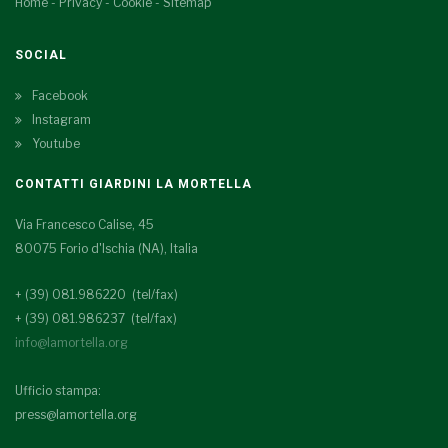
Home
-
Privacy
-
Cookie
-
Sitemap
SOCIAL
Facebook
Instagram
Youtube
CONTATTI GIARDINI LA MORTELLA
Via Francesco Calise, 45
80075 Forio d'Ischia (NA), Italia
+ (39) 081.986220 (tel/fax)
+ (39) 081.986237 (tel/fax)
info@lamortella.org
Ufficio stampa:
press@lamortella.org