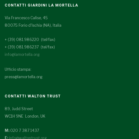
CONTATTI GIARDINI LA MORTELLA
Via Francesco Calise, 45
80075 Forio d'Ischia (NA), Italia
+ (39) 081.986220 (tel/fax)
+ (39) 081.986237 (tel/fax)
info@lamortella.org
Ufficio stampa:
press@lamortella.org
CONTATTI WALTON TRUST
89, Judd Street
WC1H 9NE London, UK
M:
020 7 387 1437
E:
info@waltontrust.org