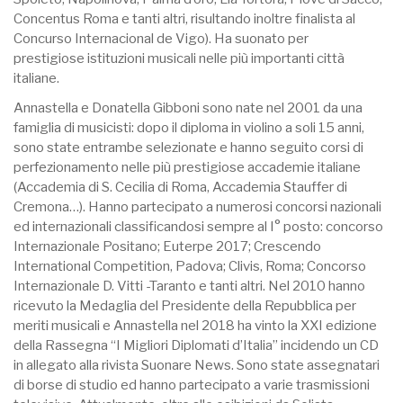
Concentus Roma e tanti altri, risultando inoltre finalista al
Concurso Internacional de Vigo). Ha suonato per
prestigiose istituzioni musicali nelle più importanti città
italiane.
Annastella e Donatella Gibboni sono nate nel 2001 da una
famiglia di musicisti: dopo il diploma in violino a soli 15 anni,
sono state entrambe selezionate e hanno seguito corsi di
perfezionamento nelle più prestigiose accademie italiane
(Accademia di S. Cecilia di Roma, Accademia Stauffer di
Cremona…). Hanno partecipato a numerosi concorsi nazionali
ed internazionali classificandosi sempre al I° posto: concorso
Internazionale Positano; Euterpe 2017; Crescendo
International Competition, Padova; Clivis, Roma; Concorso
Internazionale D. Vitti -Taranto e tanti altri. Nel 2010 hanno
ricevuto la Medaglia del Presidente della Repubblica per
meriti musicali e Annastella nel 2018 ha vinto la XXI edizione
della Rassegna “I Migliori Diplomati d’Italia” incidendo un CD
in allegato alla rivista Suonare News. Sono state assegnatari
di borse di studio ed hanno partecipato a varie trasmissioni