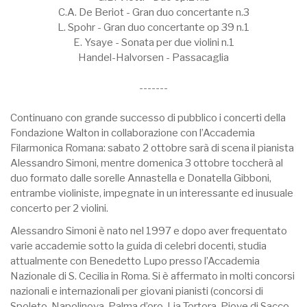
C.A. De Beriot - Gran duo concertante n.3
L. Spohr - Gran duo concertante op 39 n.1
E. Ysaye - Sonata per due violini n.1
Handel-Halvorsen - Passacaglia
-------
Continuano con grande successo di pubblico i concerti della
Fondazione Walton in collaborazione con l’Accademia
Filarmonica Romana: sabato 2 ottobre sarà di scena il pianista
Alessandro Simoni, mentre domenica 3 ottobre toccherà al
duo formato dalle sorelle Annastella e Donatella Gibboni,
entrambe violiniste, impegnate in un interessante ed inusuale
concerto per 2 violini.
Alessandro Simoni è nato nel 1997 e dopo aver frequentato
varie accademie sotto la guida di celebri docenti, studia
attualmente con Benedetto Lupo presso l’Accademia
Nazionale di S. Cecilia in Roma. Si è affermato in molti concorsi
nazionali e internazionali per giovani pianisti (concorsi di
Spoleto, Napolinova, Palma d’oro, Lia Tortora, Piove di Sacco,