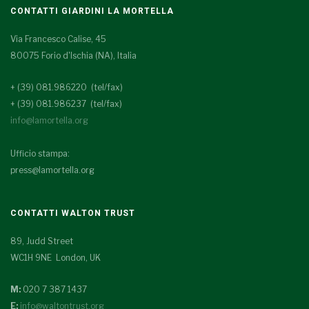
CONTATTI GIARDINI LA MORTELLA
Via Francesco Calise, 45
80075 Forio d'Ischia (NA), Italia
+ (39) 081.986220 (tel/fax)
+ (39) 081.986237 (tel/fax)
info@lamortella.org
Ufficio stampa:
press@lamortella.org
CONTATTI WALTON TRUST
89, Judd Street
WC1H 9NE London, UK
M:
020 7 387 1437
E:
info@waltontrust.org