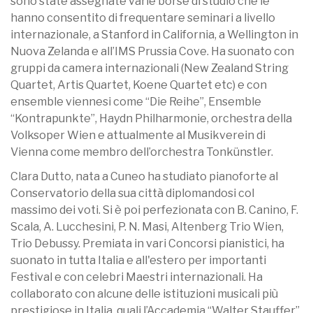
sono state assegnate varie borse di studio che le
hanno consentito di frequentare seminari a livello
internazionale, a Stanford in California, a Wellington in
Nuova Zelanda e all’IMS Prussia Cove. Ha suonato con
gruppi da camera internazionali (New Zealand String
Quartet, Artis Quartet, Koene Quartet etc) e con
ensemble viennesi come “Die Reihe”, Ensemble
“Kontrapunkte”, Haydn Philharmonie, orchestra della
Volksoper Wien e attualmente al Musikverein di
Vienna come membro dell’orchestra Tonkünstler.
Clara Dutto, nata a Cuneo ha studiato pianoforte al
Conservatorio della sua città diplomandosi col
massimo dei voti. Si è poi perfezionata con B. Canino, F.
Scala, A. Lucchesini, P. N. Masi, Altenberg Trio Wien,
Trio Debussy. Premiata in vari Concorsi pianistici, ha
suonato in tutta Italia e all'estero per importanti
Festival e con celebri Maestri internazionali. Ha
collaborato con alcune delle istituzioni musicali più
prestigiose in Italia, quali l’Accademia “Walter Stauffer”