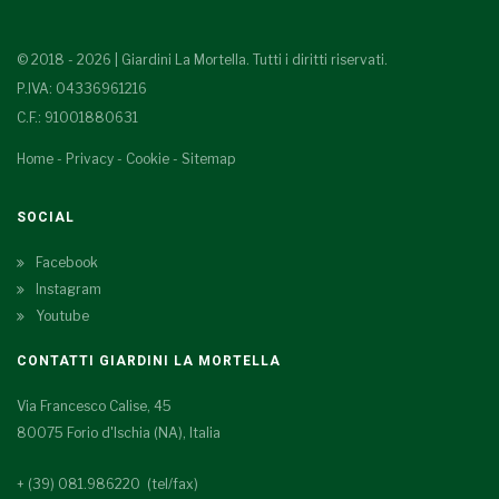
© 2018 - 2026 | Giardini La Mortella. Tutti i diritti riservati.
P.IVA: 04336961216
C.F.: 91001880631
Home
-
Privacy
-
Cookie
-
Sitemap
SOCIAL
Facebook
Instagram
Youtube
CONTATTI GIARDINI LA MORTELLA
Via Francesco Calise, 45
80075 Forio d'Ischia (NA), Italia
+ (39) 081.986220 (tel/fax)