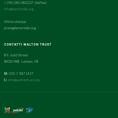
+ (39) 081.986237 (tel/fax)
info@lamortella.org
Ufficio stampa:
press@lamortella.org
CONTATTI WALTON TRUST
89, Judd Street
WC1H 9NE London, UK
M:
020 7 387 1437
E:
info@waltontrust.org