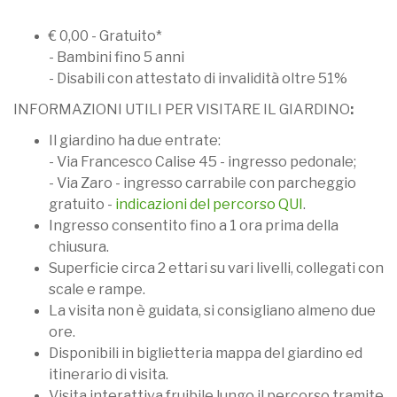
€ 0,00 - Gratuito*
- Bambini fino 5 anni
- Disabili con attestato di invalidità oltre 51%
INFORMAZIONI UTILI PER VISITARE IL GIARDINO
:
Il giardino ha due entrate:
- Via Francesco Calise 45 - ingresso pedonale;
- Via Zaro - ingresso carrabile con parcheggio
gratuito -
indicazioni del percorso QUI
.
Ingresso consentito fino a 1 ora prima della
chiusura.
Superficie circa 2 ettari su vari livelli, collegati con
scale e rampe.
La visita non è guidata, si consigliano almeno due
ore.
Disponibili in biglietteria mappa del giardino ed
itinerario di visita.
Visita interattiva fruibile lungo il percorso tramite