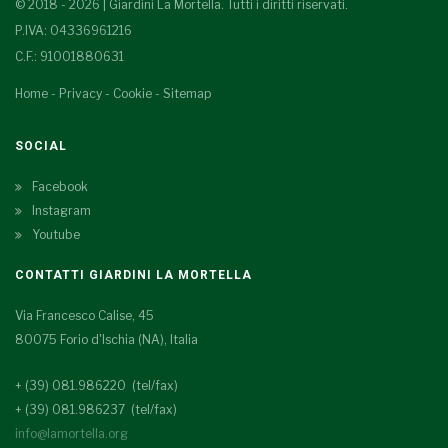
© 2018 - 2026 | Giardini La Mortella. Tutti i diritti riservati.
P.IVA: 04336961216
C.F.: 91001880631
Home
-
Privacy
-
Cookie
-
Sitemap
SOCIAL
Facebook
Instagram
Youtube
CONTATTI GIARDINI LA MORTELLA
Via Francesco Calise, 45
80075 Forio d'Ischia (NA), Italia
+ (39) 081.986220 (tel/fax)
+ (39) 081.986237 (tel/fax)
info@lamortella.org