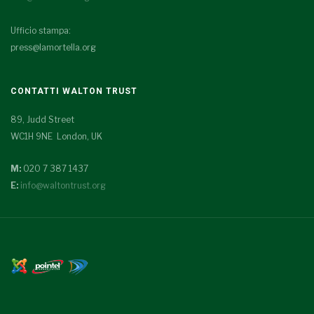
Ufficio stampa:
press@lamortella.org
CONTATTI WALTON TRUST
89, Judd Street
WC1H 9NE London, UK
M:
020 7 387 1437
E:
info@waltontrust.org