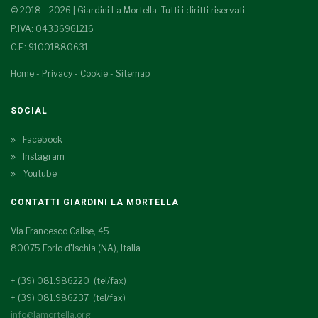
© 2018 - 2026 | Giardini La Mortella. Tutti i diritti riservati.
P.IVA: 04336961216
C.F.: 91001880631
Home
-
Privacy
-
Cookie
-
Sitemap
SOCIAL
Facebook
Instagram
Youtube
CONTATTI GIARDINI LA MORTELLA
Via Francesco Calise, 45
80075 Forio d'Ischia (NA), Italia
+ (39) 081.986220 (tel/fax)
+ (39) 081.986237 (tel/fax)
info@lamortella.org