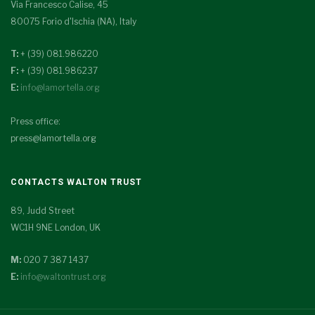
Via Francesco Calise, 45
80075 Forio d'Ischia (NA), Italy
T:
+ (39) 081.986220
F:
+ (39) 081.986237
E:
info@lamortella.org
Press office:
press@lamortella.org
CONTACTS WALTON TRUST
89, Judd Street
WC1H 9NE London, UK
M:
020 7 387 1437
E:
info@waltontrust.org