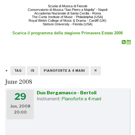
Scuola di Musica di Fiesole
Conservatorio di Musica “San Pietro a Majella” - Napoli
Accademia Nazionale di Santa Cecilia - Roma
The Curtis Institute of Music - Philadelphia (USA)
Royal Welsh College of Music & Drama - Cardiff (UK)
Stetson University - Florida (USA)
Scarica il programma della stagione Primavera Estate 2008
TAG
IS
PIANOFORTE A 4 MANI
June 2008
Duo Bergamasco - Bertoli
29
Instrument:
Pianoforte a 4 mani
Jun, 2008
20:00