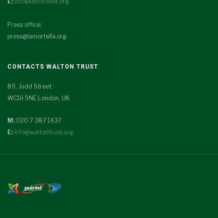
E:
info@lamortella.org
Press office:
press@lamortella.org
CONTACTS WALTON TRUST
89, Judd Street
WC1H 9NE London, UK
M:
020 7 387 1437
E:
info@waltontrust.org