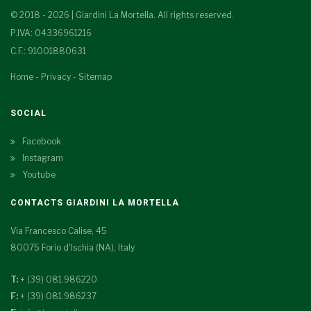
© 2018 - 2026 | Giardini La Mortella. All rights reserved.
P.IVA: 04336961216
C.F.: 91001880631
Home
-
Privacy
-
Sitemap
SOCIAL
Facebook
Instagram
Youtube
CONTACTS GIARDINI LA MORTELLA
Via Francesco Calise, 45
80075 Forio d'Ischia (NA), Italy
T:
+ (39) 081.986220
F:
+ (39) 081.986237