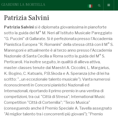
GIARDINI LA MORTELLA
Patrizia Salvini
Patrizia Salvini
si è diplomata giovanissima in pianoforte
sotto la guida del M° M. Neri all'Istituto Musicale Pareggiato
"G. Puccini" di Gallarate. Si è perfezionata presso l'Accademia
Pianistica Europea "R. Romanini" della stessa città con il M° S.
Marengoni e attualmente è al terzo anno presso l'Accademia
Nazionale di Santa Cecilia a Roma sotto la guida del M° S.
Perticaroli. Ha inoltre seguito, in qualità di allieva attiva,
master-classes tenute dai Maestri A. Ciccolini, L. Margarius,
K. Bogino, C. Katsaris, P.B.Skoda e A. Speranza (che di lei ha
scritto: "...un eccezionale talento musicale"). Vanta numerosi
riconoscimenti in Concorsi pianistici Nazionali ed
Internazionali, riportando il primo premio in una ventina di
competizioni, tra cui: "Città di Stresa"; International Music
Competition "Città di Cortemilia"; "Terzo Musica"
(conseguendo anche il Premio Speciale A. Tavella assegnato
"Al miglior talento tra i concorrenti più giovani"); "Premio