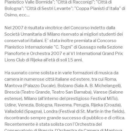
Pianistico Valle Bormida"; "Città di Racconigi"; "Città di
Bologna"; "Città di Sestri Levante"; "Coppa Pianisti d'Italia" di
Osimo, ecc....
Nel 2007 è risultata vincitrice del Concorso indetto dalla
Società Umanitaria di Milano riservato ai migliori studenti dei
conservatori italiani. E' stata inoltre premiata al Concorso
Pianistico Internazionale "C. Togni" di Gussago nella Sezione
Pianoforte e Orchestra 2007 e al VI International Grand Prix
Lions Club di Rijeka all'età di soli 15 anni.
Ha suonato come solista e in varie formazioni di musica da
camera in numerose città italiane ed estere, tra cui Roma,
Mantova (Palazzo Ducale), Bolzano (Sala A. B. Michelangeli),
Brescia (Teatro Grande, Teatro San Barnaba), Varese (Salone
estense), Milano (all'interno del prestigioso Festival MiTo),
Udine, Venezia, Bologna, Ravenna, Perugia, Rijeka (Croazia),
Valladolid (Spagna), Londra (Festival di St. Martin in the fields),
riscontrando sempre grande successo di pubblico e di critica.
Recentemente è stata solista con l'Orchestra del
Conservatorio di Brescia, l'Orchestra da Camera di Mantova,