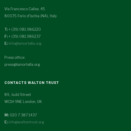
Via Francesco Calise, 45
80075 Forio d'Ischia (NA), Italy
T:
+ (39) 081.986220
F:
+ (39) 081.986237
E:
info@lamortella.org
Press office:
press@lamortella.org
CONTACTS WALTON TRUST
89, Judd Street
WC1H 9NE London, UK
M:
020 7 387 1437
E:
info@waltontrust.org