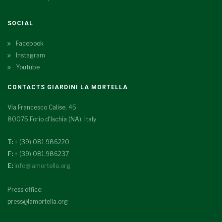
SOCIAL
Facebook
Instagram
Youtube
CONTACTS GIARDINI LA MORTELLA
Via Francesco Calise, 45
80075 Forio d'Ischia (NA), Italy
T:
+ (39) 081.986220
F:
+ (39) 081.986237
E:
info@lamortella.org
Press office:
press@lamortella.org