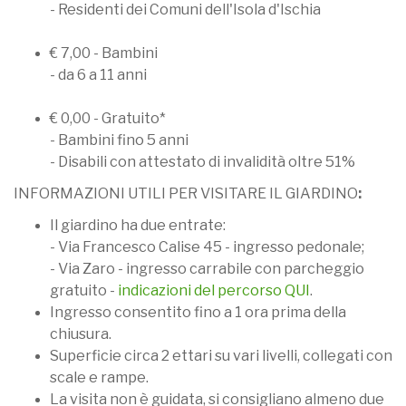
- Residenti dei Comuni dell'Isola d'Ischia
€ 7,00 - Bambini
- da 6 a 11 anni
€ 0,00 - Gratuito*
- Bambini fino 5 anni
- Disabili con attestato di invalidità oltre 51%
INFORMAZIONI UTILI PER VISITARE IL GIARDINO
:
Il giardino ha due entrate:
- Via Francesco Calise 45 - ingresso pedonale;
- Via Zaro - ingresso carrabile con parcheggio
gratuito -
indicazioni del percorso QUI
.
Ingresso consentito fino a 1 ora prima della
chiusura.
Superficie circa 2 ettari su vari livelli, collegati con
scale e rampe.
La visita non è guidata, si consigliano almeno due