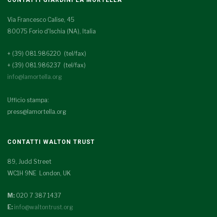
Via Francesco Calise, 45
80075 Forio d'Ischia (NA), Italia
+ (39) 081.986220 (tel/fax)
+ (39) 081.986237 (tel/fax)
info@lamortella.org
Ufficio stampa:
press@lamortella.org
CONTATTI WALTON TRUST
89, Judd Street
WC1H 9NE London, UK
M:
020 7 387 1437
E:
info@waltontrust.org