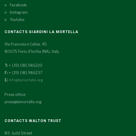
Facebook
Instagram
Youtube
CONTACTS GIARDINI LA MORTELLA
Via Francesco Calise, 45
80075 Forio d'Ischia (NA), Italy
T:
+ (39) 081.986220
F:
+ (39) 081.986237
E:
info@lamortella.org
Press office:
press@lamortella.org
CONTACTS WALTON TRUST
89, Judd Street