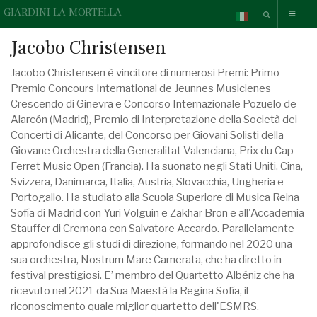
GIARDINI LA MORTELLA
Jacobo Christensen
Jacobo Christensen è vincitore di numerosi Premi: Primo
Premio Concours International de Jeunnes Musicienes
Crescendo di Ginevra e Concorso Internazionale Pozuelo de
Alarcón (Madrid), Premio di Interpretazione della Società dei
Concerti di Alicante, del Concorso per Giovani Solisti della
Giovane Orchestra della Generalitat Valenciana, Prix du Cap
Ferret Music Open (Francia). Ha suonato negli Stati Uniti, Cina,
Svizzera, Danimarca, Italia, Austria, Slovacchia, Ungheria e
Portogallo. Ha studiato alla Scuola Superiore di Musica Reina
Sofía di Madrid con Yuri Volguin e Zakhar Bron e all'Accademia
Stauffer di Cremona con Salvatore Accardo. Parallelamente
approfondisce gli studi di direzione, formando nel 2020 una
sua orchestra, Nostrum Mare Camerata, che ha diretto in
festival prestigiosi. E’ membro del Quartetto Albéniz che ha
ricevuto nel 2021 da Sua Maestà la Regina Sofía, il
riconoscimento quale miglior quartetto dell'ESMRS.