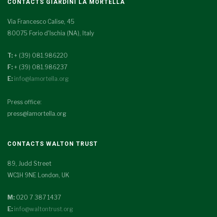
CONTACTS GIARDINI LA MORTELLA
Via Francesco Calise, 45
80075 Forio d'Ischia (NA), Italy
T:
+ (39) 081.986220
F:
+ (39) 081.986237
E:
info@lamortella.org
Press office:
press@lamortella.org
CONTACTS WALTON TRUST
89, Judd Street
WC1H 9NE London, UK
M:
020 7 387 1437
E:
info@waltontrust.org