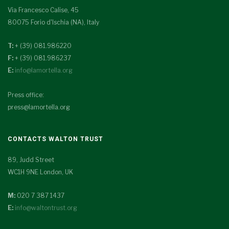
Via Francesco Calise, 45
80075 Forio d'Ischia (NA), Italy
T:
+ (39) 081.986220
F:
+ (39) 081.986237
E:
info@lamortella.org
Press office:
press@lamortella.org
CONTACTS WALTON TRUST
89, Judd Street
WC1H 9NE London, UK
M:
020 7 387 1437
E:
info@waltontrust.org