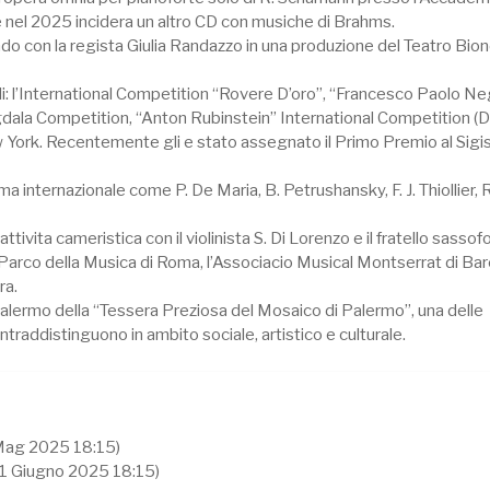
le nel 2025 incidera un altro CD con musiche di Brahms.
o con la regista Giulia Randazzo in una produzione del Teatro Bion
i: l’International Competition “Rovere D’oro”, “Francesco Paolo Ne
gdala Competition, “Anton Rubinstein” International Competition (
ew York. Recentemente gli e stato assegnato il Primo Premio al Sig
 internazionale come P. De Maria, B. Petrushansky, F. J. Thiollier, R
attivita cameristica con il violinista S. Di Lorenzo e il fratello sassof
il Parco della Musica di Roma, l’Associacio Musical Montserrat di Bar
ra.
Palermo della “Tessera Preziosa del Mosaico di Palermo”, una delle
ntraddistinguono in ambito sociale, artistico e culturale.
Mag 2025 18:15)
01 Giugno 2025 18:15)