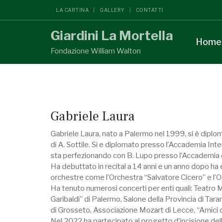
LA CARTINA
GALLERY
CONTATTI
Giardini La Mortella
Home
Fondazione William Walton
Gabriele Laura
Gabriele Laura, nato a Palermo nel 1999, si è diplom
di A. Sottile. Si e diplomato presso l’Accademia Inte
sta perfezionando con B. Lupo presso l’Accademia d
Ha debuttato in recital a 14 anni e un anno dopo ha e
orchestre come l’Orchestra “Salvatore Cicero” e l’Or
Ha tenuto numerosi concerti per enti quali: Teatro 
Garibaldi” di Palermo, Salone della Provincia di Tar
di Grosseto, Associazione Mozart di Lecce, “Amici de
Nel 2022 ha partecipato al progetto d’incisione del