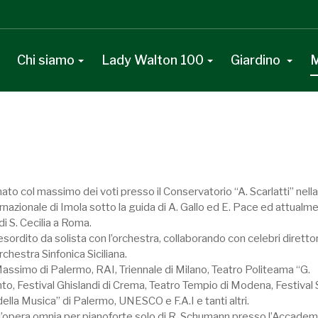
Chi siamo
Lady Walton 100
Giardino
M
ato col massimo dei voti presso il Conservatorio “A. Scarlatti” nell
rnazionale di Imola sotto la guida di A. Gallo ed E. Pace ed attualme
i S. Cecilia a Roma.
sordito da solista con l’orchestra, collaborando con celebri direttor
chestra Sinfonica Siciliana.
Massimo di Palermo, RAI, Triennale di Milano, Teatro Politeama “G.
anto, Festival Ghislandi di Crema, Teatro Tempio di Modena, Festival 
lla Musica” di Palermo, UNESCO e F.A.I e tanti altri.
l’opera omnia per pianoforte solo di R. Schumann presso l’Accademi