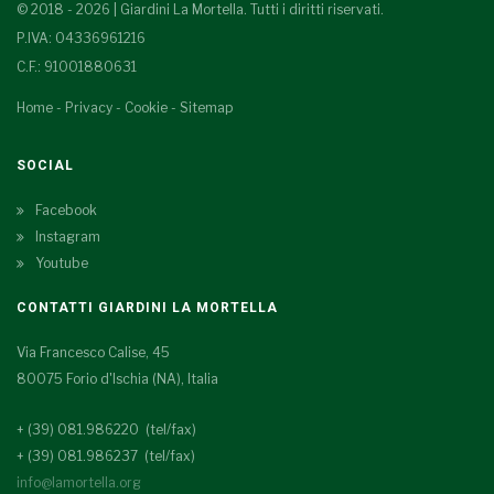
© 2018 - 2026 | Giardini La Mortella. Tutti i diritti riservati.
P.IVA: 04336961216
C.F.: 91001880631
Home
-
Privacy
-
Cookie
-
Sitemap
SOCIAL
Facebook
Instagram
Youtube
CONTATTI GIARDINI LA MORTELLA
Via Francesco Calise, 45
80075 Forio d'Ischia (NA), Italia
+ (39) 081.986220 (tel/fax)
+ (39) 081.986237 (tel/fax)
info@lamortella.org