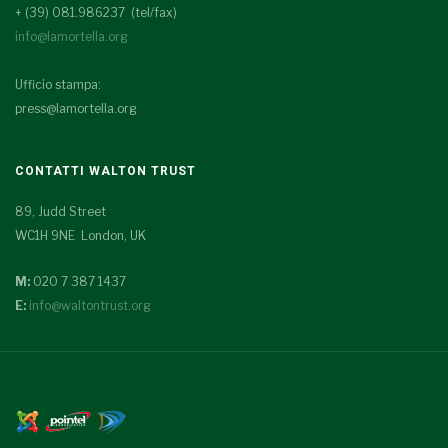
+ (39) 081.986237 (tel/fax)
info@lamortella.org
Ufficio stampa:
press@lamortella.org
CONTATTI WALTON TRUST
89, Judd Street
WC1H 9NE London, UK
M:
020 7 387 1437
E:
info@waltontrust.org