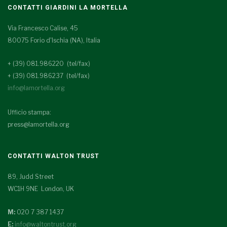
CONTATTI GIARDINI LA MORTELLA
Via Francesco Calise, 45
80075 Forio d'Ischia (NA), Italia
+ (39) 081.986220 (tel/fax)
+ (39) 081.986237 (tel/fax)
info@lamortella.org
Ufficio stampa:
press@lamortella.org
CONTATTI WALTON TRUST
89, Judd Street
WC1H 9NE London, UK
M:
020 7 387 1437
E:
info@waltontrust.org