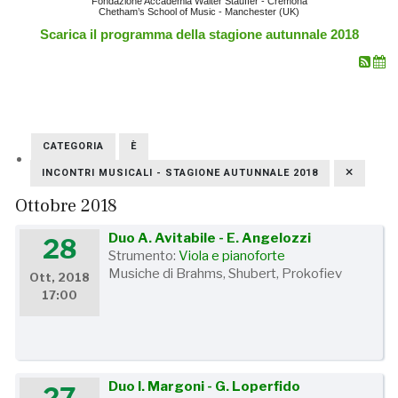
Fondazione Accademia Walter Stauffer - Cremona
Chetham’s School of Music - Manchester (UK)
Scarica il programma della stagione autunnale 2018
CATEGORIA
È
INCONTRI MUSICALI - STAGIONE AUTUNNALE 2018
Ottobre 2018
Duo A. Avitabile - E. Angelozzi
28
Strumento:
Viola e pianoforte
Musiche di Brahms, Shubert, Prokofiev
Ott, 2018
17:00
Duo I. Margoni - G. Loperfido
27