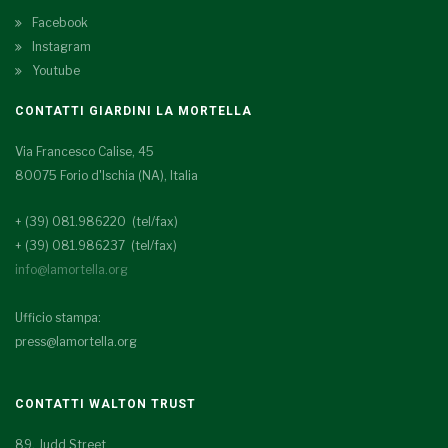
Facebook
Instagram
Youtube
CONTATTI GIARDINI LA MORTELLA
Via Francesco Calise, 45
80075 Forio d'Ischia (NA), Italia
+ (39) 081.986220 (tel/fax)
+ (39) 081.986237 (tel/fax)
info@lamortella.org
Ufficio stampa:
press@lamortella.org
CONTATTI WALTON TRUST
89, Judd Street