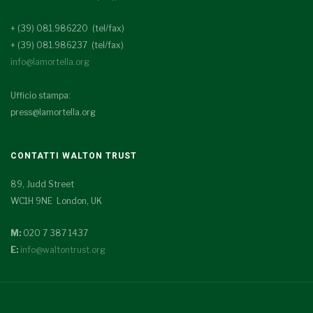
+ (39) 081.986220 (tel/fax)
+ (39) 081.986237 (tel/fax)
info@lamortella.org
Ufficio stampa:
press@lamortella.org
CONTATTI WALTON TRUST
89, Judd Street
WC1H 9NE London, UK
M:
020 7 387 1437
E:
info@waltontrust.org