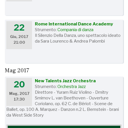
Rome International Dance Academy
22
Strumento:
Compania di danza
Il Silenzio Della Danza, uno spettacolo ideato
Giu, 2017
da Sara Lourenco & Andrea Palombi
21:00
Mag 2017
New Talents Jazz Orchestra
20
Strumento:
Orchestra Jazz
Direttore - Yuram Ruiz Violino - Dmitry
Mag, 2017
Smirnov L. van Beethoven - Ouverture
17:30
Coriolano, op. 62 C. de Bériot - Scene de
Ballet, op. 100 A. Marquez - Danzon n.2 L. Bernstein - brani
da West Side Story