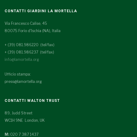
CONTATTI GIARDINI LA MORTELLA
Via Francesco Calise, 45
80075 Forio d'Ischia (NA), Italia
+ (39) 081.986220 (tel/fax)
+ (39) 081.986237 (tel/fax)
info@lamortella.org
Ufficio stampa:
press@lamortella.org
CONTATTI WALTON TRUST
89, Judd Street
WC1H 9NE London, UK
M:
020 7 387 1437