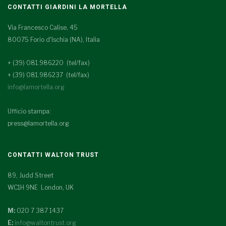
CONTATTI GIARDINI LA MORTELLA
Via Francesco Calise, 45
80075 Forio d'Ischia (NA), Italia
+ (39) 081.986220 (tel/fax)
+ (39) 081.986237 (tel/fax)
info@lamortella.org
Ufficio stampa:
press@lamortella.org
CONTATTI WALTON TRUST
89, Judd Street
WC1H 9NE London, UK
M:
020 7 387 1437
E:
info@waltontrust.org