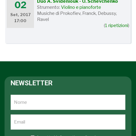
Duo A. Svideniouk - O. Schevchenko
02
Strumento:
Violino e pianoforte
Musiche di Prokofiev, Franck, Debussy,
Set, 2017
Ravel
17:00
(
1 ripetizioni
)
NEWSLETTER