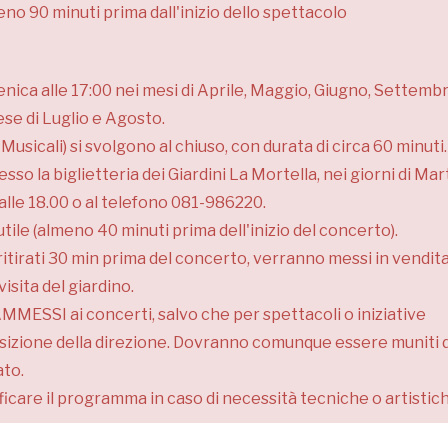
eno 90 minuti prima dall'inizio dello spettacolo
enica alle 17:00 nei mesi di Aprile, Maggio, Giugno, Settemb
se di Luglio e Agosto.
Musicali) si svolgono al chiuso, con durata di circa 60 minuti.
o la biglietteria dei Giardini La Mortella, nei giorni di Mar
alle 18.00 o al telefono 081-986220.
ile (almeno 40 minuti prima dell'inizio del concerto).
 ritirati 30 min prima del concerto, verranno messi in vendita
isita del giardino.
MMESSI ai concerti, salvo che per spettacoli o iniziative
isposizione della direzione. Dovranno comunque essere muniti d
ato.
ificare il programma in caso di necessità tecniche o artistic