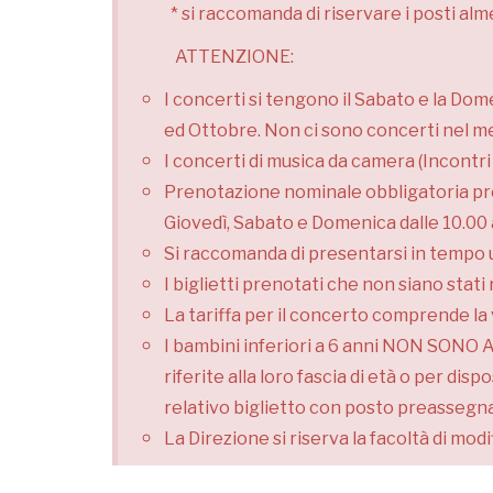
* si raccomanda di riservare i posti alm
ATTENZIONE:
I concerti si tengono il Sabato e la Dom
ed Ottobre.
Non ci sono concerti nel me
I concerti di musica da camera (Incontri 
Prenotazione nominale obbligatoria press
Giovedì, Sabato e Domenica dalle 10.00 
Si raccomanda di presentarsi in tempo ut
I biglietti prenotati che non siano stati
La tariffa per il concerto comprende la v
I bambini inferiori a 6 anni NON SONO A
riferite alla loro fascia di età o per d
relativo biglietto con posto preassegn
La Direzione si riserva la facoltà di mod