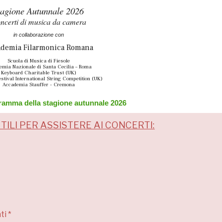
tagione Autunnale 2026
ncerti di musica da camera
in collaborazione con
demia Filarmonica Romana
Scuola di Musica di Fiesole
emia Nazionale di Santa Cecilia – Roma
Keyboard Charitable Trust (UK)
stival International String Competition (UK)
Accademia Stauffer - Cremona
gramma della stagione autunnale 2026
TILI PER ASSISTERE AI CONCERTI:
ti *