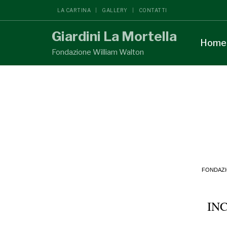
LA CARTINA
GALLERY
CONTATTI
Giardini La Mortella
Home
Fondazione William Walton
FONDAZI
IN