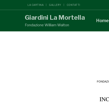
LA CARTINA
GALLERY
CONTATTI
Giardini La Mortella
Home
Fondazione William Walton
FONDAZI
IN