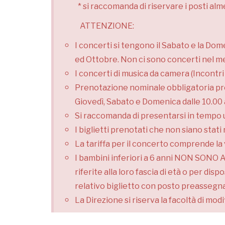
* si raccomanda di riservare i posti alm
ATTENZIONE:
I concerti si tengono il Sabato e la Dom
ed Ottobre.
Non ci sono concerti nel me
I concerti di musica da camera (Incontri 
Prenotazione nominale obbligatoria press
Giovedì, Sabato e Domenica dalle 10.00 
Si raccomanda di presentarsi in tempo ut
I biglietti prenotati che non siano stati
La tariffa per il concerto comprende la v
I bambini inferiori a 6 anni NON SONO A
riferite alla loro fascia di età o per d
relativo biglietto con posto preassegn
La Direzione si riserva la facoltà di mod