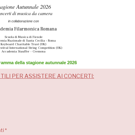
tagione Autunnale 2026
ncerti di musica da camera
in collaborazione con
demia Filarmonica Romana
Scuola di Musica di Fiesole
emia Nazionale di Santa Cecilia – Roma
Keyboard Charitable Trust (UK)
stival International String Competition (UK)
Accademia Stauffer - Cremona
gramma della stagione autunnale 2026
TILI PER ASSISTERE AI CONCERTI:
ti *