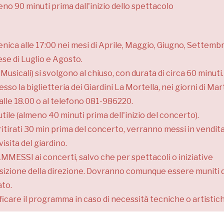
eno 90 minuti prima dall'inizio dello spettacolo
enica alle 17:00 nei mesi di Aprile, Maggio, Giugno, Settemb
se di Luglio e Agosto.
Musicali) si svolgono al chiuso, con durata di circa 60 minuti.
o la biglietteria dei Giardini La Mortella, nei giorni di Mar
alle 18.00 o al telefono 081-986220.
ile (almeno 40 minuti prima dell'inizio del concerto).
 ritirati 30 min prima del concerto, verranno messi in vendita
isita del giardino.
MMESSI ai concerti, salvo che per spettacoli o iniziative
isposizione della direzione. Dovranno comunque essere muniti d
ato.
ificare il programma in caso di necessità tecniche o artistic