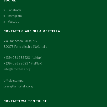
SOCIAL
Facebook
Instagram
Youtube
CONTATTI GIARDINI LA MORTELLA
Via Francesco Calise, 45
80075 Forio d'Ischia (NA), Italia
+ (39) 081.986220 (tel/fax)
+ (39) 081.986237 (tel/fax)
info@lamortella.org
Ufficio stampa:
press@lamortella.org
CONTATTI WALTON TRUST