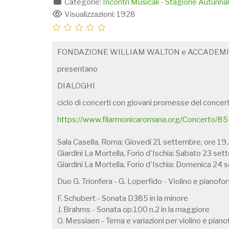
Categorie:
Incontri Musicali - Stagione Autunn
Visualizzazioni: 1928
FONDAZIONE WILLIAM WALTON e ACCADEM
presentano
DIALOGHI
ciclo di concerti con giovani promesse del concer
https://www.filarmonicaromana.org/Concerto/85
Sala Casella, Roma: Giovedì 21 settembre, ore 19
Giardini La Mortella, Forio d'Ischia: Sabato 23 se
Giardini La Mortella, Forio d'Ischia: Domenica 24
Duo G. Trionfera - G. Loperfido - Violino e pianofo
F. Schubert - Sonata D385 in la minore
J. Brahms - Sonata op.100 n.2 in la maggiore
O. Messiaen - Tema e variazioni per violino e piano