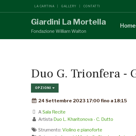
LA CARTINA
GALLERY
CONTATTI
Giardini La Mortella
Home
Fondazione William Walton
Duo G. Trionfera - 
OPZIONI
24 Settembre 2023 17:00 fino a 18:15
A
Sala Recite
Artista
Duo L. Kharitonova - C. Dutto
Strumento:
Violino e pianoforte