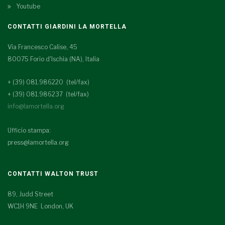
Youtube
CONTATTI GIARDINI LA MORTELLA
Via Francesco Calise, 45
80075 Forio d'Ischia (NA), Italia
+ (39) 081.986220 (tel/fax)
+ (39) 081.986237 (tel/fax)
info@lamortella.org
Ufficio stampa:
press@lamortella.org
CONTATTI WALTON TRUST
89, Judd Street
WC1H 9NE London, UK