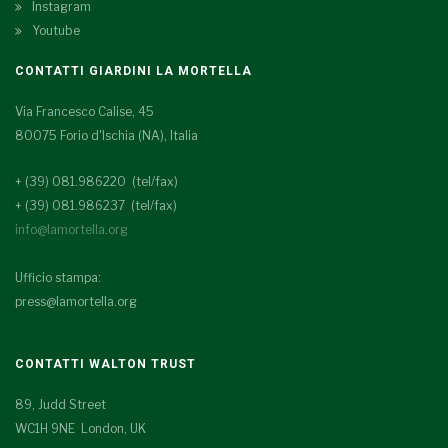
Instagram
Youtube
CONTATTI GIARDINI LA MORTELLA
Via Francesco Calise, 45
80075 Forio d'Ischia (NA), Italia
+ (39) 081.986220 (tel/fax)
+ (39) 081.986237 (tel/fax)
info@lamortella.org
Ufficio stampa:
press@lamortella.org
CONTATTI WALTON TRUST
89, Judd Street
WC1H 9NE London, UK