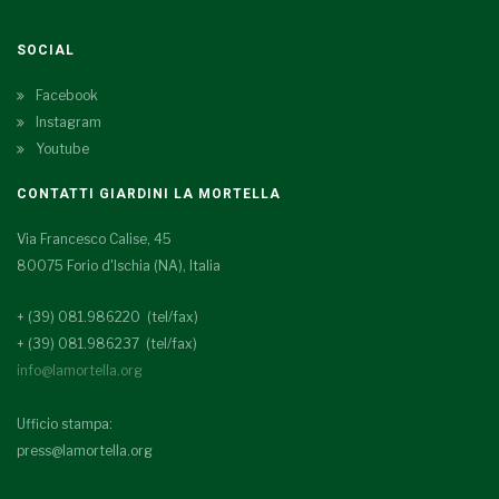
SOCIAL
Facebook
Instagram
Youtube
CONTATTI GIARDINI LA MORTELLA
Via Francesco Calise, 45
80075 Forio d'Ischia (NA), Italia
+ (39) 081.986220 (tel/fax)
+ (39) 081.986237 (tel/fax)
info@lamortella.org
Ufficio stampa:
press@lamortella.org