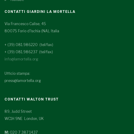
CONTATTI GIARDINI LA MORTELLA
Via Francesco Calise, 45
80075 Forio d'Ischia (NA), Italia
+ (39) 081.986220 (tel/fax)
+ (39) 081.986237 (tel/fax)
info@lamortella.org
Ufficio stampa:
press@lamortella.org
CONTATTI WALTON TRUST
89, Judd Street
WC1H 9NE London, UK
M:
020 7 387 1437