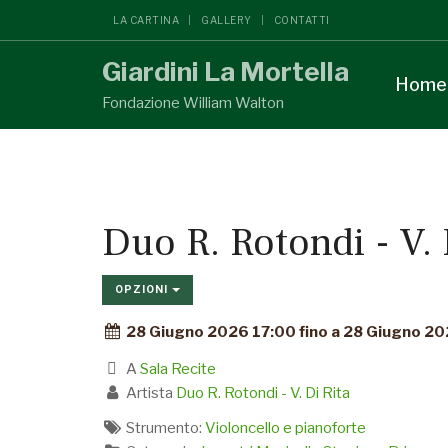
LA CARTINA
GALLERY
CONTATTI
Giardini La Mortella
Home
Fondazione William Walton
Duo R. Rotondi - V. 
OPZIONI
28 Giugno 2026 17:00 fino a 28 Giugno 2
A
Sala Recite
Artista
Duo R. Rotondi - V. Di Rita
Strumento:
Violoncello e pianoforte