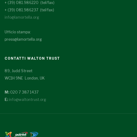
+ (39) 081.986220 (tel/fax)
+ (39) 081.986237 (tel/fax)
info@lamortella.org
Ufficio stampa:
press@lamortella.org
CONTATTI WALTON TRUST
89, Judd Street
WC1H 9NE London, UK
M:
020 7 387 1437
E:
info@waltontrust.org