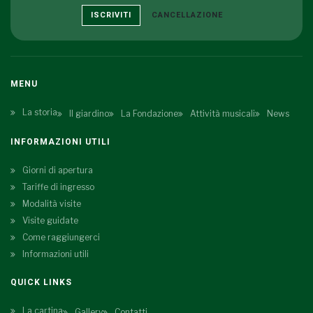
ISCRIVITI
CANCELLAZIONE
MENU
La storia
Il giardino
La Fondazione
Attività musicali
News
INFORMAZIONI UTILI
Giorni di apertura
Tariffe di ingresso
Modalità visite
Visite guidate
Come raggiungerci
Informazioni utili
QUICK LINKS
La cartina
Gallery
Contatti