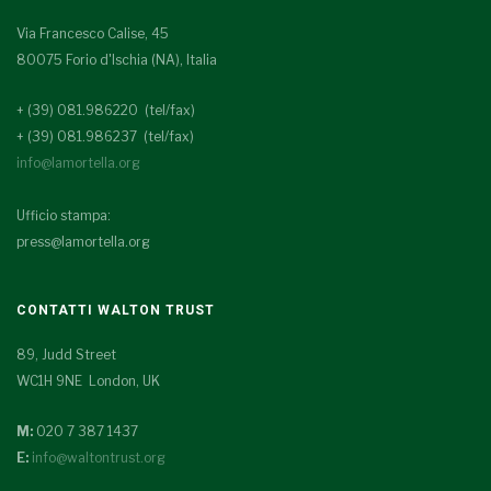
Via Francesco Calise, 45
80075 Forio d'Ischia (NA), Italia
+ (39) 081.986220 (tel/fax)
+ (39) 081.986237 (tel/fax)
info@lamortella.org
Ufficio stampa:
press@lamortella.org
CONTATTI WALTON TRUST
89, Judd Street
WC1H 9NE London, UK
M:
020 7 387 1437
E:
info@waltontrust.org