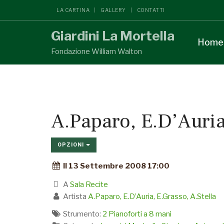
LA CARTINA
GALLERY
CONTATTI
Giardini La Mortella
Home
Fondazione William Walton
A.Paparo, E.D’Auria
OPZIONI
Il 13 Settembre 2008 17:00
A
Sala Recite
Artista
A.Paparo, E.D’Auria, E.Grasso, A.Stella
Strumento:
2 Pianoforti a 8 mani