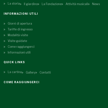
La storia
Il giardino
La Fondazione
Attività musicali
News
INFORMAZIONI UTILI
Giorni di apertura
Tariffe di ingresso
Modalità visite
Visite guidate
Come raggiungerci
Informazioni utili
QUICK LINKS
La cartina
Gallery
Contatti
COME RAGGIUNGERCI