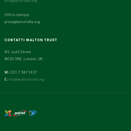
info@lamortella.org
Ufficio stampa:
press@lamortella.org
CONTATTI WALTON TRUST
89, Judd Street
WC1H 9NE London, UK
M:
020 7 387 1437
E:
info@waltontrust.org