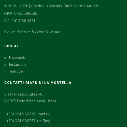
© 2018 - 2026 | Giardini La Mortella. Tutti i diritti riservati.
P.IVA: 04336961216
C.F.: 91001880631
Home
-
Privacy
-
Cookie
-
Sitemap
SOCIAL
Facebook
Instagram
Youtube
CONTATTI GIARDINI LA MORTELLA
Via Francesco Calise, 45
80075 Forio d'Ischia (NA), Italia
+ (39) 081.986220 (tel/fax)
+ (39) 081.986237 (tel/fax)