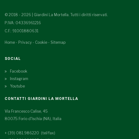
© 2018 - 2026 | Giardini La Mortella. Tutti i diritti riservati.
P.IVA: 04336961216
C.F.: 91001880631
Home
-
Privacy
-
Cookie
-
Sitemap
SOCIAL
Facebook
Instagram
Youtube
CONTATTI GIARDINI LA MORTELLA
Via Francesco Calise, 45
80075 Forio d'Ischia (NA), Italia
+ (39) 081.986220 (tel/fax)