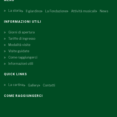
MENU
La storia
Il giardino
La Fondazione
Attività musicali
News
INFORMAZIONI UTILI
Giorni di apertura
Tariffe di ingresso
Modalità visite
Visite guidate
Come raggiungerci
Informazioni utili
QUICK LINKS
La cartina
Gallery
Contatti
COME RAGGIUNGERCI