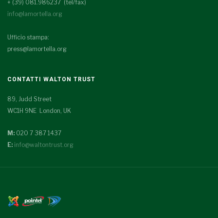
+ (39) 081.986237 (tel/fax)
info@lamortella.org
Ufficio stampa:
press@lamortella.org
CONTATTI WALTON TRUST
89, Judd Street
WC1H 9NE London, UK
M:
020 7 387 1437
E:
info@waltontrust.org