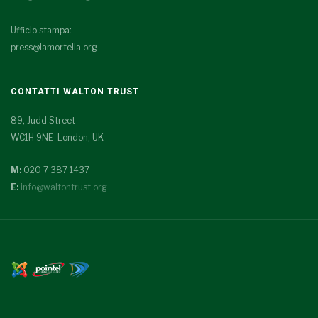
Ufficio stampa:
press@lamortella.org
CONTATTI WALTON TRUST
89, Judd Street
WC1H 9NE London, UK
M:
020 7 387 1437
E:
info@waltontrust.org