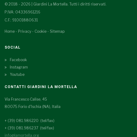
© 2018 - 2026 | Giardini La Mortella. Tutti i diritti riservati.
P.IVA: 04336961216
C.F.: 91001880631
Home
-
Privacy
-
Cookie
-
Sitemap
SOCIAL
Facebook
Instagram
Youtube
CONTATTI GIARDINI LA MORTELLA
Via Francesco Calise, 45
80075 Forio d'Ischia (NA), Italia
+ (39) 081.986220 (tel/fax)
+ (39) 081.986237 (tel/fax)
info@lamortella.org