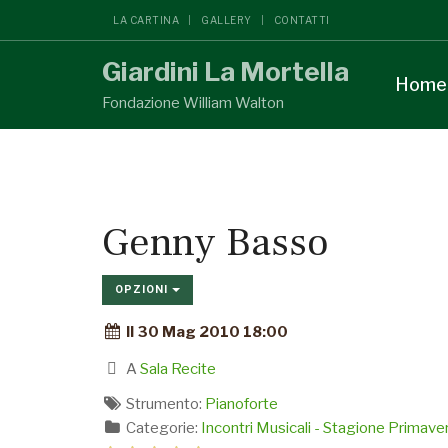
LA CARTINA
GALLERY
CONTATTI
Giardini La Mortella
Home
Fondazione William Walton
Genny Basso
OPZIONI
Il 30 Mag 2010 18:00
A
Sala Recite
Strumento:
Pianoforte
Categorie:
Incontri Musicali - Stagione Primav