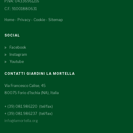
P.IVA: 04336961216
C.F.: 91001880631
Home
-
Privacy
-
Cookie
-
Sitemap
SOCIAL
Facebook
Instagram
Youtube
CONTATTI GIARDINI LA MORTELLA
Via Francesco Calise, 45
80075 Forio d'Ischia (NA), Italia
+ (39) 081.986220 (tel/fax)
+ (39) 081.986237 (tel/fax)
info@lamortella.org