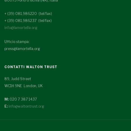
80075 Forio d'Ischia (NA), Italia
+ (39) 081.986220 (tel/fax)
+ (39) 081.986237 (tel/fax)
info@lamortella.org
Ufficio stampa:
press@lamortella.org
CONTATTI WALTON TRUST
89, Judd Street
WC1H 9NE London, UK
M:
020 7 387 1437
E:
info@waltontrust.org