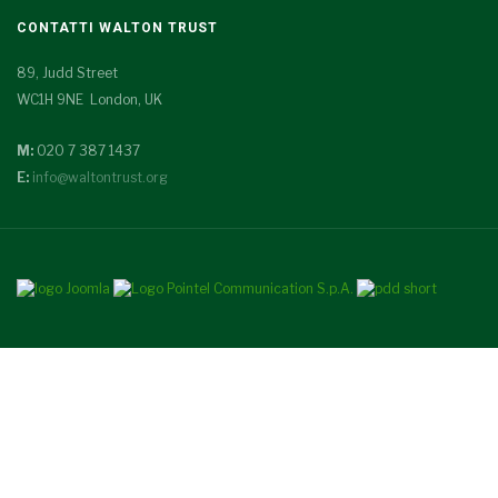
CONTATTI WALTON TRUST
89, Judd Street
WC1H 9NE London, UK
M:
020 7 387 1437
E:
info@waltontrust.org