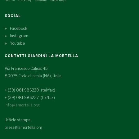
SOCIAL
Facebook
Instagram
Youtube
CONTATTI GIARDINI LA MORTELLA
Via Francesco Calise, 45
80075 Forio d'Ischia (NA), Italia
+ (39) 081.986220 (tel/fax)
+ (39) 081.986237 (tel/fax)
info@lamortella.org
Ufficio stampa:
press@lamortella.org