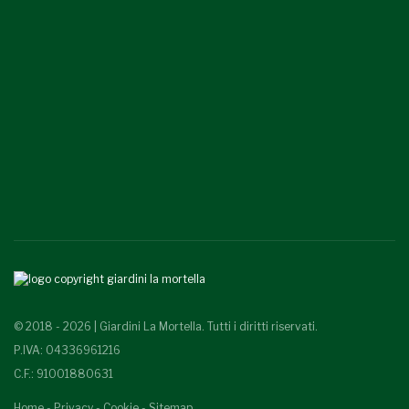
© 2018 - 2026 | Giardini La Mortella. Tutti i diritti riservati.
P.IVA: 04336961216
C.F.: 91001880631
Home
-
Privacy
-
Cookie
-
Sitemap