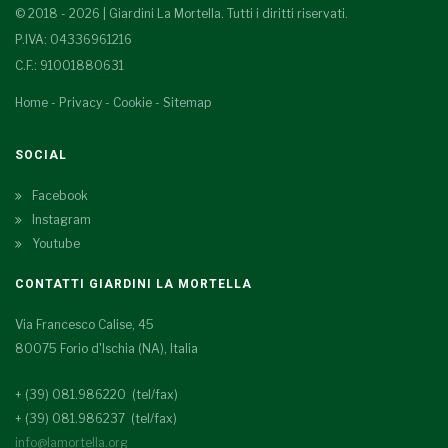
© 2018 - 2026 | Giardini La Mortella. Tutti i diritti riservati.
P.IVA: 04336961216
C.F.: 91001880631
Home
-
Privacy
-
Cookie
-
Sitemap
SOCIAL
Facebook
Instagram
Youtube
CONTATTI GIARDINI LA MORTELLA
Via Francesco Calise, 45
80075 Forio d'Ischia (NA), Italia
+ (39) 081.986220 (tel/fax)
+ (39) 081.986237 (tel/fax)
info@lamortella.org