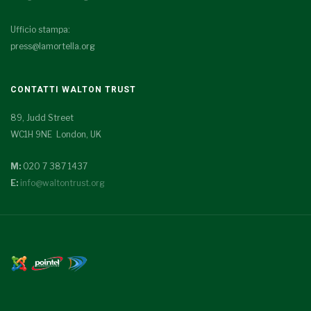
Ufficio stampa:
press@lamortella.org
CONTATTI WALTON TRUST
89, Judd Street
WC1H 9NE London, UK
M:
020 7 387 1437
E:
info@waltontrust.org