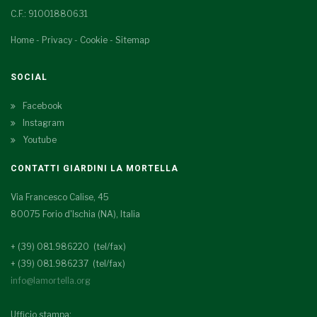
C.F.: 91001880631
Home
-
Privacy
-
Cookie
-
Sitemap
SOCIAL
Facebook
Instagram
Youtube
CONTATTI GIARDINI LA MORTELLA
Via Francesco Calise, 45
80075 Forio d'Ischia (NA), Italia
+ (39) 081.986220 (tel/fax)
+ (39) 081.986237 (tel/fax)
info@lamortella.org
Ufficio stampa: