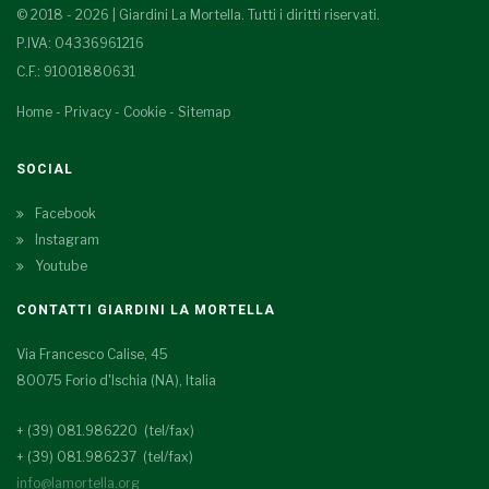
© 2018 - 2026 | Giardini La Mortella. Tutti i diritti riservati.
P.IVA: 04336961216
C.F.: 91001880631
Home
-
Privacy
-
Cookie
-
Sitemap
SOCIAL
Facebook
Instagram
Youtube
CONTATTI GIARDINI LA MORTELLA
Via Francesco Calise, 45
80075 Forio d'Ischia (NA), Italia
+ (39) 081.986220 (tel/fax)
+ (39) 081.986237 (tel/fax)
info@lamortella.org