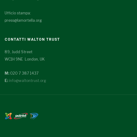
Ufficio stampa:
press@lamortella.org
CONTATTI WALTON TRUST
89, Judd Street
WC1H 9NE London, UK
M:
020 7 387 1437
E:
info@waltontrust.org