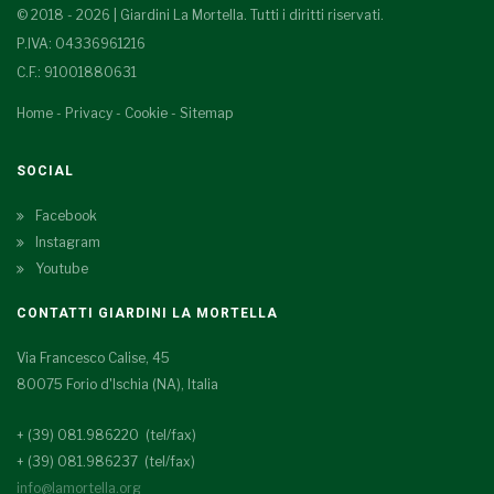
© 2018 - 2026 | Giardini La Mortella. Tutti i diritti riservati.
P.IVA: 04336961216
C.F.: 91001880631
Home
-
Privacy
-
Cookie
-
Sitemap
SOCIAL
Facebook
Instagram
Youtube
CONTATTI GIARDINI LA MORTELLA
Via Francesco Calise, 45
80075 Forio d'Ischia (NA), Italia
+ (39) 081.986220 (tel/fax)
+ (39) 081.986237 (tel/fax)
info@lamortella.org