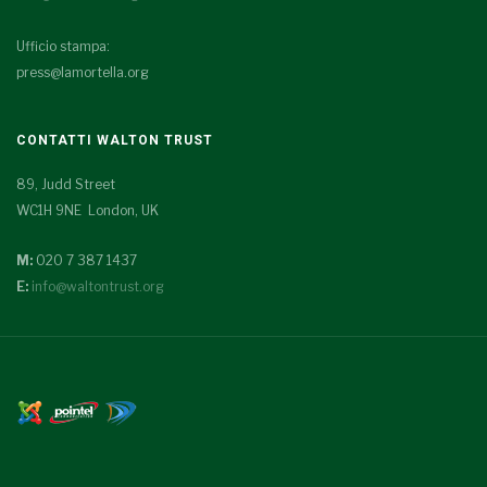
Ufficio stampa:
press@lamortella.org
CONTATTI WALTON TRUST
89, Judd Street
WC1H 9NE London, UK
M:
020 7 387 1437
E:
info@waltontrust.org