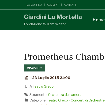
LA CARTINA
GALLERY
CONTATTI
Giardini La Mortella
Home
Fondazione William Walton
Prometheus Chambe
OPZIONI
Il 23 Luglio 2015 21:00
A
Teatro Greco
Strumento:
Orchestra da camera
Categorie:
Teatro Greco - Concerti di Orchestre