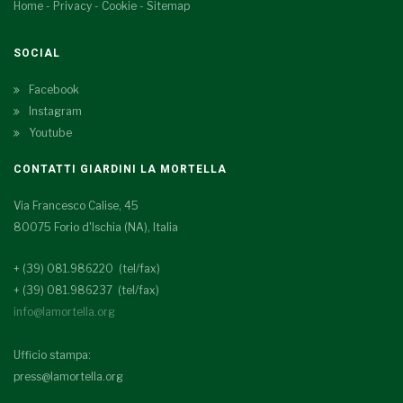
Home
-
Privacy
-
Cookie
-
Sitemap
SOCIAL
Facebook
Instagram
Youtube
CONTATTI GIARDINI LA MORTELLA
Via Francesco Calise, 45
80075 Forio d'Ischia (NA), Italia
+ (39) 081.986220 (tel/fax)
+ (39) 081.986237 (tel/fax)
info@lamortella.org
Ufficio stampa:
press@lamortella.org