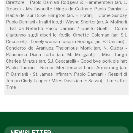
Direttore - Paolo Damiani Rodgers & Hammerstein (arr. L.
Tresca) - My favourite things da Coltrane Paolo Damiani -
Habla del sur Duke Ellington (arr. F. Fratini) - Come Sunday
Paolo Damiani - In altri luoghi Wayne Shorter (arr. A. Molinari)
- Fall da Nefertiti Paolo Damiani / Guelfo Guelfi - Come
d’autunno sugli alberi le foglie Ornette Coleman (arr. S.J.
Ceccarelli) - Lonely woman Joaquin Rodrigo (arr. P. Damiani) -
Concierto de Aranjuez Thelonious Monk (arr. N. Guida) -
Pannonica Diana Torto (arr. M. Morganti) - Miss Tango
Charles Mingus (arr. S.J. Ceccarelli) - Good bye pork pie hat
Paolo Damiani - Rumori Mediterranei Louis Armstrong (arr.
P. Damiani) - St. James Infirmary Paolo Damiani - Respiri di
Tempo Cindy Lauper / Miles Davis (arr. F. Sasso) - Time after
Time
NEWSLETTER