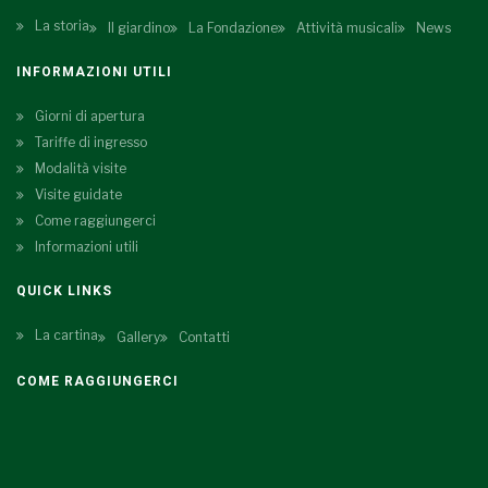
La storia
Il giardino
La Fondazione
Attività musicali
News
INFORMAZIONI UTILI
Giorni di apertura
Tariffe di ingresso
Modalità visite
Visite guidate
Come raggiungerci
Informazioni utili
QUICK LINKS
La cartina
Gallery
Contatti
COME RAGGIUNGERCI