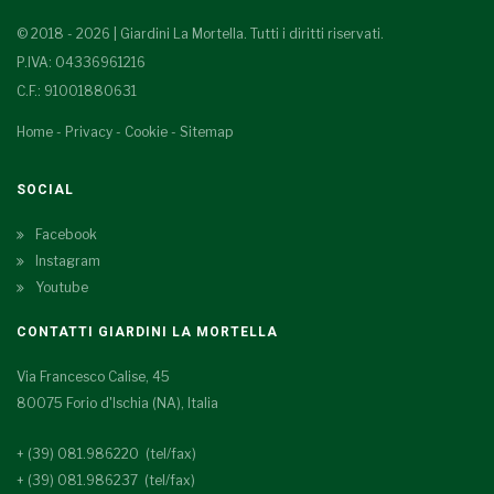
© 2018 - 2026 | Giardini La Mortella. Tutti i diritti riservati.
P.IVA: 04336961216
C.F.: 91001880631
Home
-
Privacy
-
Cookie
-
Sitemap
SOCIAL
Facebook
Instagram
Youtube
CONTATTI GIARDINI LA MORTELLA
Via Francesco Calise, 45
80075 Forio d'Ischia (NA), Italia
+ (39) 081.986220 (tel/fax)
+ (39) 081.986237 (tel/fax)