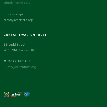
info@lamortella.org
Ufficio stampa:
press@lamortella.org
CONTATTI WALTON TRUST
89, Judd Street
WC1H 9NE London, UK
M:
020 7 387 1437
E:
info@waltontrust.org