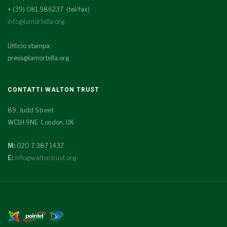
+ (39) 081.986237 (tel/fax)
info@lamortella.org
Ufficio stampa:
press@lamortella.org
CONTATTI WALTON TRUST
89, Judd Street
WC1H 9NE London, UK
M:
020 7 387 1437
E:
info@waltontrust.org